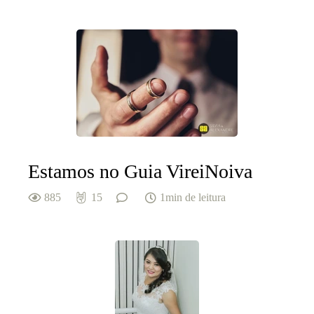
Estamos no Guia VireiNoiva
885
15
1min de leitura